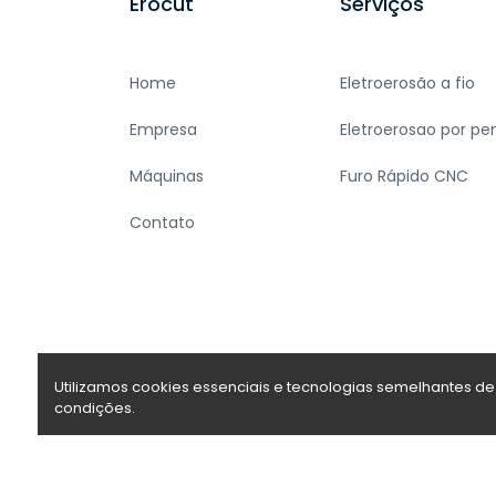
Erocut
Serviços
Home
Eletroerosão a fio
Empresa
Eletroerosao por p
Máquinas
Furo Rápido CNC
Contato
Utilizamos cookies essenciais e tecnologias semelhantes 
condições.