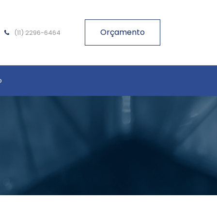
Orçamento
(11) 2296-6464
o