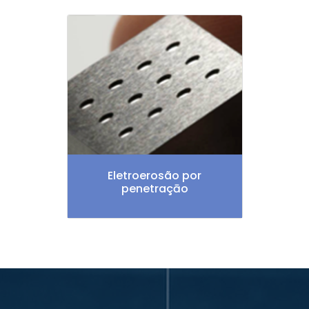
Eletroerosão por
penetraçāo