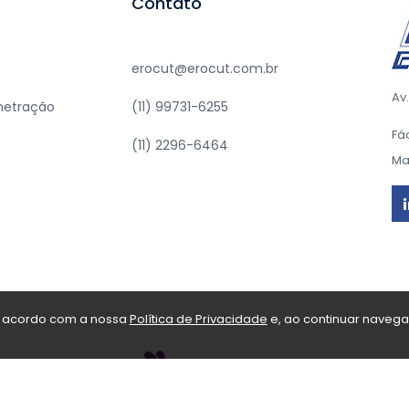
Contato
erocut@erocut.com.br
Av
enetração
(11) 99731-6255
Fá
(11) 2296-6464
Ma
de acordo com a nossa
Política de Privacidade
e, ao continuar naveg